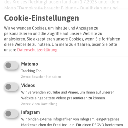
des Kreises Recklinghausen fand am 1.7.2025 unter dem
Motto “Demokratie braucht Bildung - Qualifizierung und
Austausch zur Demokratiebildung entlang der
Cookie-Einstellungen
Bildungskette” statt und war ein großer Erfolg.
Wir verwenden Cookies, um Inhalte und Anzeigen zu
Trotz der außergewöhnlich hohen Temperaturen folgten
personalisieren und die Zugriffe auf unsere Website zu
analysieren. Sie akzeptieren unsere Cookies, wenn Sie fortfahren
zahlreiche Teilnehmende der Einladung und sorgten für
diese Webseite zu nutzen.
Um mehr zu erfahren, lesen Sie bitte
eine lebendige und engagierte Atmosphäre. Nach der
unsere
Datenschutzerklärung
.
Begrüßung durch Dr. Richard Schröder (Fachbereichsleiter
Gesundheit, Bildung und Erziehung, Kreisverwaltung
Matomo
Recklinghausen) und Mark Pietreck (Leitender
Regierungsschuldirektor und Bezirkskoordinator
Tracking Tool
Regionale Bildungsnetzwerke Münster) gab Univ.-Prof. Dr.
Zweck
:
Besucher-Statistiken
Silvia-Iris Beutel von der TU Dortmund mit ihrem
Videos
Impulsvortrag wertvolle Anregungen zur demokratischen
Wir verwenden YouTube und Vimeo, um Ihnen auf unserer
Gestaltung von Schule.
Website eingebettete Videos präsentieren zu können.
Zweck
:
Video-Darstellung
Im Anschluss bot der Markt für Möglichkeiten im Foyer
Infogram
vielfältige Gelegenheiten zum Austausch und Vernetzung.
Besonders lebhaft waren die Workshops, die eine breite
Wir binden externe Infografiken von Infogram, eingetragenes
Markenzeichen der Prezi Inc., ein. Für einen DSGVO konformen
Palette an Themen abdeckten: von Antisemitismus,