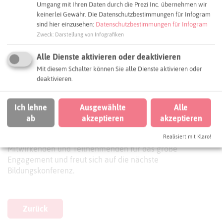
Umgang mit Ihren Daten durch die Prezi Inc. übernehmen wir
Verschwörungserzählungen und Fake News über
keinerlei Gewähr. Die Datenschutzbestimmungen für Infogram
politische Bildung und Schülervertretung bis hin zu
sind hier einzusehen:
Datenschutzbestimmungen für Infogram
Wertevermittlung im Sport und dem Umgang mit
Zweck
:
Darstellung von Infografiken
Rechtsextremismus.
Alle Dienste aktivieren oder deaktivieren
Die Teilnehmenden nutzten die Gelegenheit, sich intensiv
Mit diesem Schalter können Sie alle Dienste aktivieren oder
zu qualifizieren, Erfahrungen auszutauschen und neue
deaktivieren.
Impulse für ihre Arbeit in der Demokratiebildung
mitzunehmen. Der Tag klang bei Kaffee und Kuchen aus
und hinterließ bei allen Beteiligten einen nachhaltigen
Ich lehne
Ausgewählte
Alle
Eindruck.
ab
akzeptieren
akzeptieren
Das Regionale Bildungsbüro bedankt sich bei allen
Realisiert mit Klaro!
Mitwirkenden und Teilnehmenden für das große
Engagement und freut sich auf die nächste
Bildungskonferenz.
Zurück